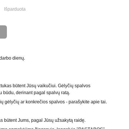
Išparduota
darbo dienų.
ukas būtent Jūsų vaikučiui. Gėlyčių spalvos
u būdu, derinant pagal spalvų ratą.
ių gėlyčių ar konkrečios spalvos - parašykite apie tai.
s būtent Jums, pagal Jūsų užsakytą raidę.