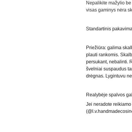
Nepalikite mažylio be p
visas gaminys nėra skir
Standartinis pakavima
Priežiūra: galima ska
plauti rankomis. Skalbti
persukant, nebalinti.
švelniai suspaudus tar
drėgnas. Lygintuvu nel
Realybėje spalvos gali
Jei neradote reikiamo 
(@l.v.handmadecosin