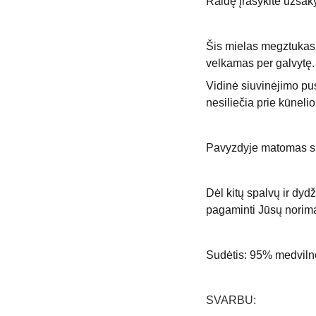
Raidę įrašykite užsa
Šis mielas megztukas 
velkamas per galvytę.
Vidinė siuvinėjimo pus
nesiliečia prie kūneli
Pavyzdyje matomas si
Dėl kitų spalvų ir dyd
pagaminti Jūsų norim
Sudėtis: 95% medvilnė
SVARBU: