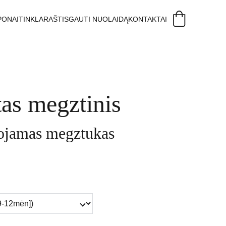
PONAI
TINKLARAŠTIS
GAUTI NUOLAIDĄ
KONTAKTAI
tas megztinis
uojamas megztukas