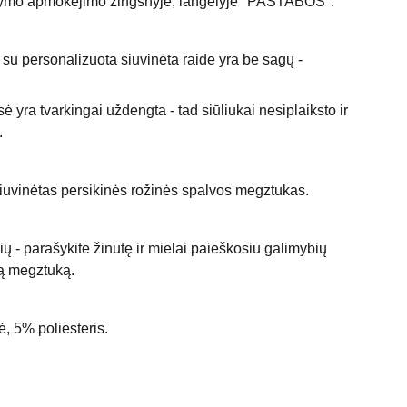
kymo apmokėjimo žingsnyje, langelyje "PASTABOS".
su personalizuota siuvinėta raide yra be sagų -
ė yra tvarkingai uždengta - tad siūliukai nesiplaiksto ir
o.
uvinėtas persikinės rožinės spalvos megztukas.
žių - parašykite žinutę ir mielai paieškosiu galimybių
ą megztuką.
, 5% poliesteris.