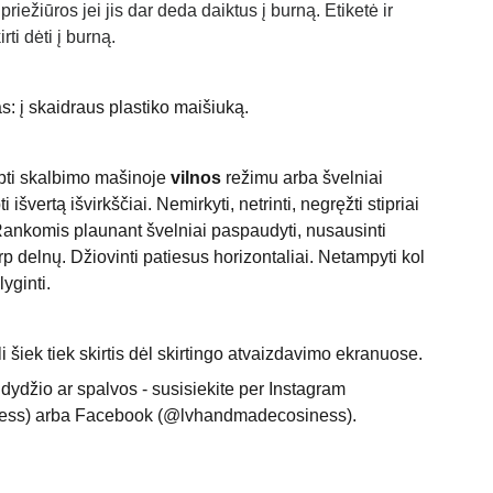
riežiūros jei jis dar deda daiktus į burną. Etiketė ir
ti dėti į burną.
s: į skaidraus plastiko maišiuką.
lbti skalbimo mašinoje
vilnos
režimu arba švelniai
 išvertą išvirkščiai. Nemirkyti, netrinti, negręžti stipriai
 Rankomis plaunant švelniai paspaudyti, nusausinti
p delnų. Džiovinti patiesus horizontaliai. Netampyti kol
yginti.
 šiek tiek skirtis dėl skirtingo atvaizdavimo ekranuose.
dydžio ar spalvos - susisiekite per Instagram
ess) arba Facebook (@lvhandmadecosiness).