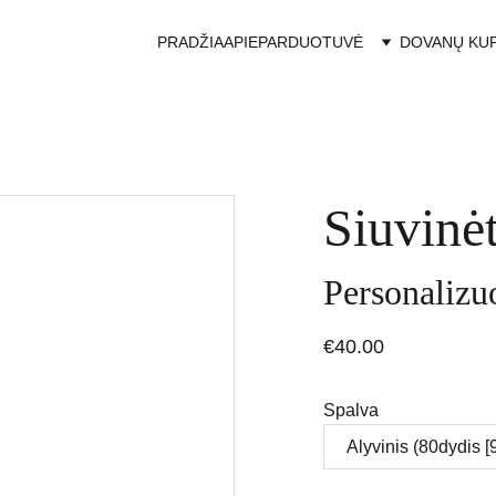
PRADŽIA
APIE
PARDUOTUVĖ
DOVANŲ KU
Siuvinė
Personaliz
€40.00
Spalva