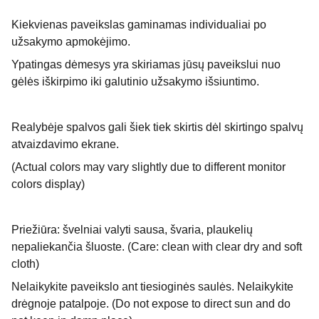
Kiekvienas paveikslas gaminamas individualiai po
užsakymo apmokėjimo.
Ypatingas dėmesys yra skiriamas jūsų paveikslui nuo
gėlės iškirpimo iki galutinio užsakymo išsiuntimo.
Realybėje spalvos gali šiek tiek skirtis dėl skirtingo spalvų
atvaizdavimo ekrane.
(Actual colors may vary slightly due to different monitor
colors display)
Priežiūra: švelniai valyti sausa, švaria, plaukelių
nepaliekančia šluoste.
(Care: clean with clear dry and soft
cloth)
Nelaikykite paveikslo ant tiesioginės saulės. Nelaikykite
drėgnoje patalpoje.
(Do not expose to direct sun and do