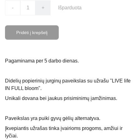
-
+
Išparduota
Pridėti į krepšelį
Pagaminama per 5 darbo dienas.
Didelių popierinių jurginų paveikslas su užrašu "LIVE life
IN FULL bloom".
Unikali dovana bei jaukus prisiminimų įamžinimas.
Paveikslas yra puiki gyvų gėlių alternatyva.
Įkvepiantis užrašas tinka įvairioms progoms, amžiui ir
lyčiai.