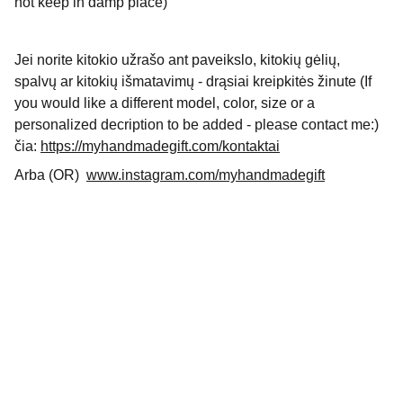
not keep in damp place)
Jei norite kitokio užrašo ant paveikslo, kitokių gėlių,
spalvų ar kitokių išmatavimų - drąsiai kreipkitės žinute
(If
you would like a different model, color, size or a
personalized decription to be added - please contact me:)
čia:
https://myhandmadegift.com/kontaktai
Arba (OR)
www.instagram.com/myhandmadegift
Kontaktai
 (Contact)
Pirkimo taisyklės
 (Terms of service)
Grąžinimas ir keitimas
 (Return/exchange policy)