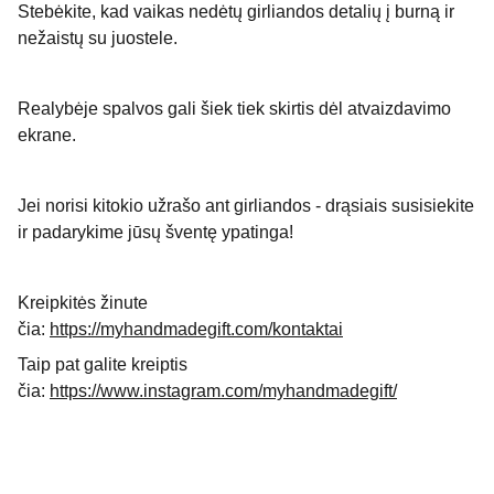
Stebėkite, kad vaikas nedėtų girliandos detalių į burną ir
nežaistų su juostele.
Realybėje spalvos gali šiek tiek skirtis dėl atvaizdavimo
ekrane.
Jei norisi kitokio užrašo ant girliandos - drąsiais susisiekite
ir padarykime jūsų šventę ypatinga!
Kreipkitės žinute
čia:
https://myhandmadegift.com/kontaktai
Taip pat galite kreiptis
čia:
https://www.instagram.com/myhandmadegift/