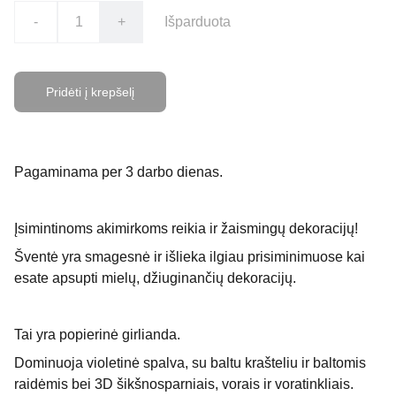
-
+
Išparduota
Pridėti į krepšelį
Pagaminama per 3 darbo dienas.
Įsimintinoms akimirkoms reikia ir žaismingų dekoracijų!
Šventė yra smagesnė ir išlieka ilgiau prisiminimuose kai
esate apsupti mielų, džiuginančių dekoracijų.
Tai yra popierinė girlianda.
Dominuoja violetinė spalva, su baltu krašteliu ir baltomis
raidėmis bei 3D šikšnosparniais, vorais ir voratinkliais.