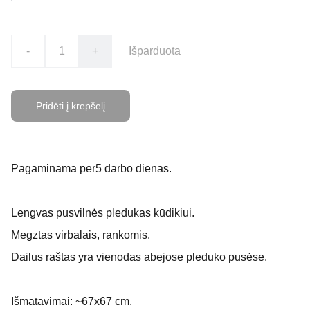
-
+
Išparduota
Pridėti į krepšelį
Pagaminama per5 darbo dienas.
Lengvas pusvilnės pledukas kūdikiui.
Megztas virbalais, rankomis.
Dailus raštas yra vienodas abejose pleduko pusėse.
Išmatavimai: ~67x67 cm.