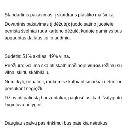
Standartinis pakavimas: į skaidraus plastiko maišiuką.
Dovaninis pakavimas (į dėžutę): juodo satino juostele
perrišta švelniai ruda kartono dėžutė, kurioje gaminys bus
apgaubtas dailaus tiulio audiniu.
Sudėtis: 51% akrilas, 49% vilna.
Priežiūra: Galima skalbti skalb.mašinoje
vilnos
režimu su
vilnai skirtu skalbikliu.
Nemirkyti, nebalinti, rankomis skalbiant smarkiai netrinti ir
persukant negręžti.
Džiovinti patiestą horizontaliai, paglosčius, kad išsilygintų.
Lygintuvu nelyginti.
Daugiau spalvų pasirinkimui bus pateikta netrukus.