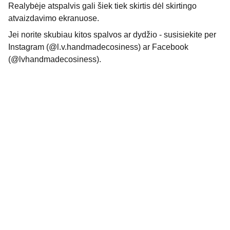
Realybėje atspalvis gali šiek tiek skirtis dėl skirtingo
atvaizdavimo ekranuose.
Jei norite skubiau kitos spalvos ar dydžio - susisiekite per
Instagram (@l.v.handmadecosiness) ar Facebook
(@lvhandmadecosiness).
Kontaktai
 (Contact)
Pirkimo taisyklės
 (Terms of service)
Grąžinimas ir keitimas
 (Return/exchange policy)