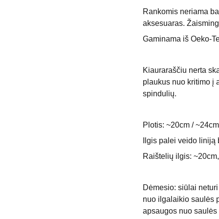
Rankomis neriama ban
aksesuaras. Žaisming
Gaminama iš Oeko-Tex 
Kiauraraščiu nerta ska
plaukus nuo kritimo į 
spindulių.
Plotis: ~20cm / ~24cm
Ilgis palei veido linij
Raištelių ilgis: ~20c
Dėmesio: siūlai netur
nuo ilgalaikio saulės 
apsaugos nuo saulės -