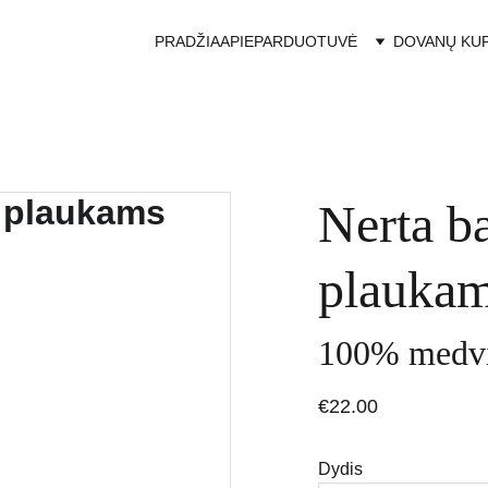
PRADŽIA
APIE
PARDUOTUVĖ
DOVANŲ KU
Nerta b
plauka
100% medvi
€22.00
Dydis