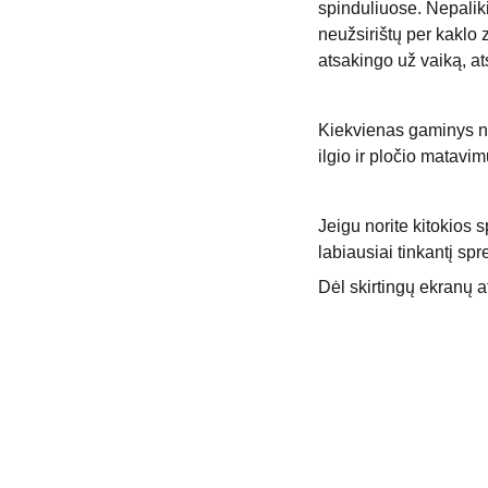
spinduliuose. Nepaliki
neužsirištų per kaklo
atsakingo už vaiką, a
Kiekvienas gaminys ne
ilgio ir pločio matavi
Jeigu norite kitokios s
labiausiai tinkantį sp
Dėl skirtingų ekranų at