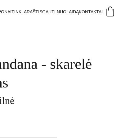
PONAI
TINKLARAŠTIS
GAUTI NUOLAIDĄ
KONTAKTAI
andana - skarelė
ms
lnė