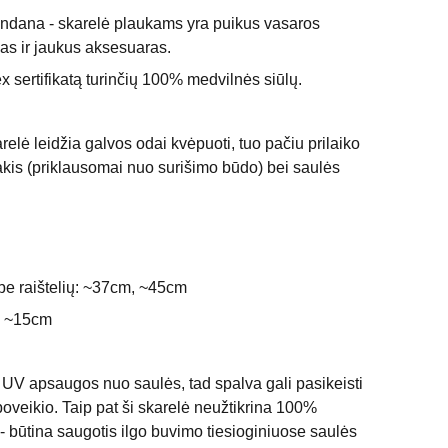
dana - skarelė plaukams yra puikus vasaros
as ir jaukus aksesuaras.
sertifikatą turinčių 100% medvilnės siūlų.
relė leidžia galvos odai kvėpuoti, tuo pačiu prilaiko
akis (priklausomai nuo surišimo būdo) bei saulės
ą be raištelių: ~37cm, ~45cm
m, ~15cm
i UV apsaugos nuo saulės, tad spalva gali pasikeisti
poveikio.
Taip pat ši skarelė neužtikrina 100%
 būtina saugotis ilgo buvimo tiesioginiuose saulės