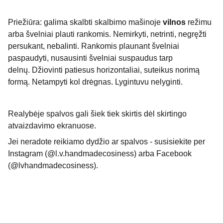
Priežiūra: galima skalbti skalbimo mašinoje
vilnos
režimu
arba švelniai plauti rankomis. Nemirkyti, netrinti, negręžti
persukant, nebalinti. Rankomis plaunant švelniai
paspaudyti, nusausinti švelniai suspaudus tarp
delnų. Džiovinti patiesus horizontaliai, suteikus norimą
formą. Netampyti kol drėgnas. Lygintuvu nelyginti.
Realybėje spalvos gali šiek tiek skirtis dėl skirtingo
atvaizdavimo ekranuose.
Jei neradote reikiamo dydžio ar spalvos - susisiekite per
Instagram (@l.v.handmadecosiness) arba Facebook
(@lvhandmadecosiness).