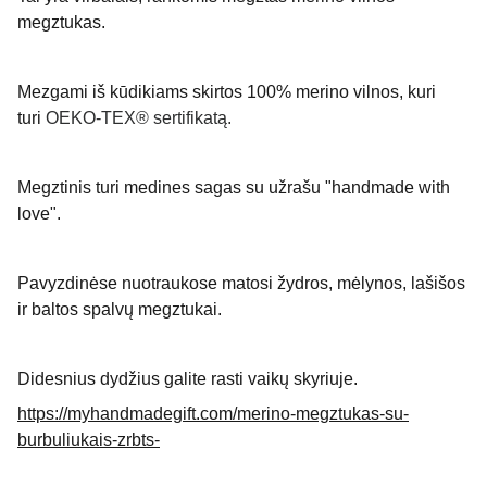
megztukas.
Mezgami iš kūdikiams skirtos 100% merino vilnos, kuri
turi
OEKO-TEX® sertifikatą.
Megztinis turi medines sagas su užrašu "handmade with
love".
Pavyzdinėse nuotraukose matosi žydros, mėlynos, lašišos
ir baltos spalvų megztukai.
Didesnius dydžius galite rasti vaikų skyriuje.
https://myhandmadegift.com/merino-megztukas-su-
burbuliukais-zrbts-