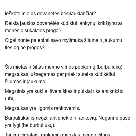
Ieškote mielos dovanėlės besilaukiančiai?
Reikia jaukios dovanėlės kūdikiui lankynų, krikštynų ar
mėnesio sukakties proga?
O gal norite palepinti savo mylimuką šiluma ir jaukumu
tiesiog be progos?
Šis mielas ir šiltas merino vilnos popkornų (burbuliukų)
megztukas, užsegamas per priekį suteiks kūdikėliui
šilumos ir jaukumo.
Megztinis yra kukliai šventiškas ir puikiai tiks ant krikšto
rūbų.
Megztukas yra ilgomis rankovėmis.
Burbuliukai išmegzti ant priekio ir rankovių. Nugarinė pusė
yra lygi (be burbuliukų).
Tai yra virbalais, rankomis megztas merino vilnos