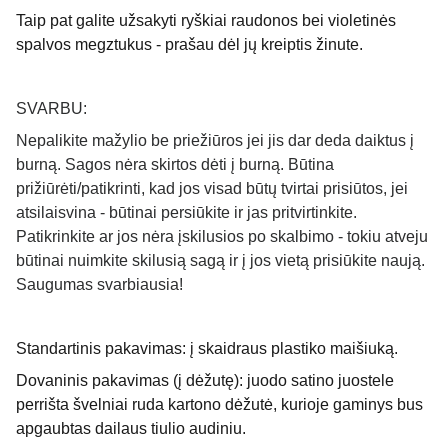
Taip pat galite užsakyti ryškiai raudonos bei violetinės
spalvos megztukus - prašau dėl jų kreiptis žinute.
SVARBU:
Nepalikite mažylio be priežiūros jei jis dar deda daiktus į
burną. Sagos nėra skirtos dėti į burną. Būtina
prižiūrėti/patikrinti, kad jos visad būtų tvirtai prisiūtos, jei
atsilaisvina - būtinai persiūkite ir jas pritvirtinkite.
Patikrinkite ar jos nėra įskilusios po skalbimo - tokiu atveju
būtinai nuimkite skilusią sagą ir į jos vietą prisiūkite naują.
Saugumas svarbiausia!
Standartinis pakavimas: į skaidraus plastiko maišiuką.
Dovaninis pakavimas (į dėžutę): juodo satino juostele
perrišta švelniai ruda kartono dėžutė, kurioje gaminys bus
apgaubtas dailaus tiulio audiniu.