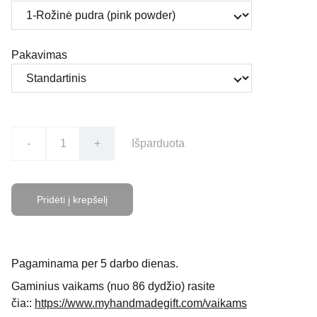
Pakavimas
-
+
Išparduota
Pridėti į krepšelį
Pagaminama per 5 darbo dienas.
Gaminius vaikams (nuo 86 dydžio) rasite
čia::
https://www.myhandmadegift.com/vaikams