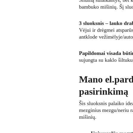
Šilumą sulaikantys, bet 
bambuko mišinių. Šį sluo
3 sluoksnis – lauko dra
Vėjui ir drėgmei atsparūs
antklode vežimėlyje/auto
Papildomai visada būti
sujungta su kaklo šiltuk
Mano el.pardu
pasirinkimą
Šis sluoksnis palaiko ide
mezginius mezgu/neriu ra
mišinių.