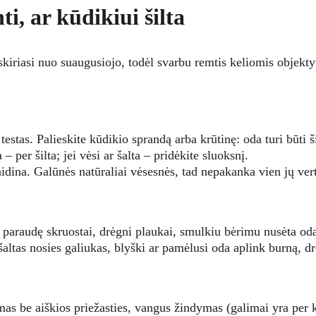
ti, ar kūdikiui šilta
skiriasi nuo suaugusiojo, todėl svarbu remtis keliomis objekty
testas. Palieskite kūdikio sprandą arba krūtinę: oda turi būti ši
 – per šilta; jei vėsi ar šalta – pridėkite sluoksnį.
idina. Galūnės natūraliai vėsesnės, tad nepakanka vien jų vert
 paraudę skruostai, drėgni plaukai, smulkiu bėrimu nusėta od
šaltas nosies galiukas, blyški ar pamėlusi oda aplink burną, d
s be aiškios priežasties, vangus žindymas (galimai yra per k