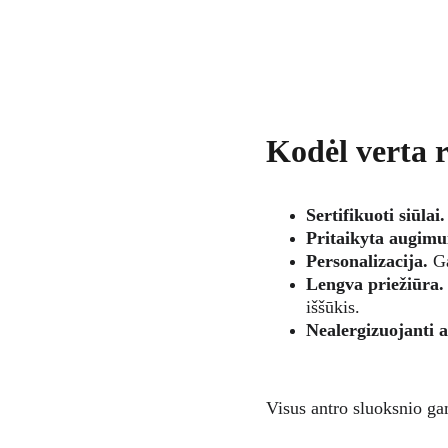
Kodėl verta 
Sertifikuoti siūlai.
Pritaikyta augimu
Personalizacija.
 G
Lengva priežiūra.
iššūkis.
Nealergizuojanti a
Visus antro sluoksnio gam