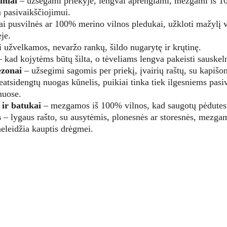
iniai
 – užsegami priekyje, lengvai aprengiami, mezgami iš 1
 pasivaikščiojimui.
iai pusvilnės ar 100% merino vilnos pledukai, užkloti mažylį 
je.
i užvelkamos, nevaržo rankų, šildo nugarytę ir krųtinę.
– kad kojytėms būtų šilta, o tėveliams lengva pakeisti sauskel
zonai
 – užsegimi sagomis per priekį, įvairių raštų, su kapišon
eatsidengtų nuogas kūnelis, puikiai tinka tiek ilgesniems pas
muose.
 ir batukai
 – mezgamos iš 100% vilnos, kad saugotų pėdutes
s
 – lygaus rašto, su ausytėmis, plonesnės ar storesnės, mezga
neleidžia kauptis drėgmei.