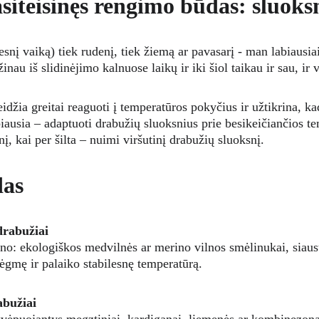
asiteisinęs rengimo būdas: sluok
esnį vaiką) tiek rudenį, tiek žiemą ar pavasarį - man labiausiai
nau iš slidinėjimo kalnuose laikų ir iki šiol taikau ir sau, ir 
eidžia greitai reaguoti į temperatūros pokyčius ir užtikrina, ka
rbiausia – adaptuoti drabužių sluoksnius prie besikeičiančios t
, kai per šilta – nuimi viršutinį drabužių sluoksnį.
das
drabužiai 
ūno: ekologiškos medvilnės ar merino vilnos smėlinukai, siaust
rėgmę ir palaiko stabilesnę temperatūrą.
abužiai