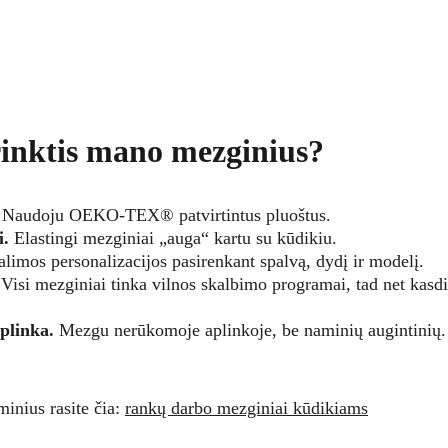
rinktis mano mezginius?
 Naudoju OEKO‑TEX® patvirtintus pluoštus.
i.
 Elastingi mezginiai „auga“ kartu su kūdikiu.
alimos personalizacijos pasirenkant spalvą, dydį ir modelį.
 Visi mezginiai tinka vilnos skalbimo programai, tad net kasd
plinka.
 Mezgu nerūkomoje aplinkoje, be naminių augintinių.
inius rasite čia: 
rankų darbo mezginiai kūdikiams