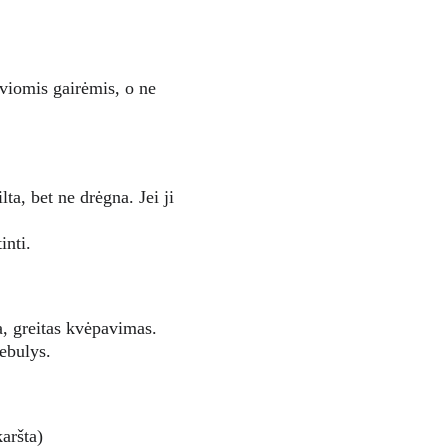
viomis gairėmis, o ne 
lta, bet ne drėgna. Jei ji 
inti.
a, greitas kvėpavimas.
rebulys.
aršta)