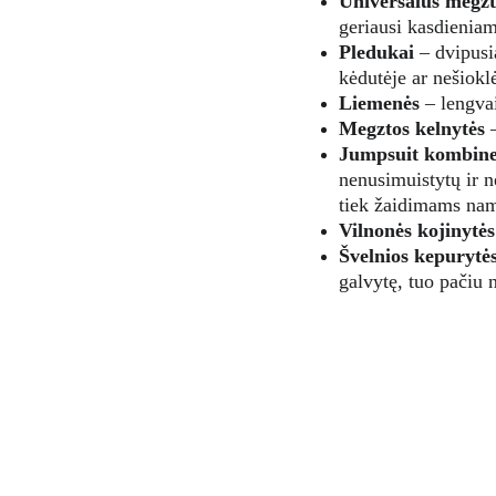
Universalūs megzt
geriausi kasdieniam
Pledukai
 – dvipus
kėdutėje ar nešioklė
Liemenės
 – lengva
Megztos kelnytės
 
Jumpsuit kombine
nenusimuistytų ir n
tiek žaidimams na
Vilnonės kojinytės
Švelnios kepurytė
galvytę, tuo pačiu 