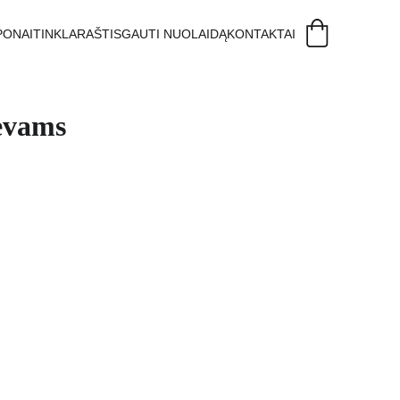
PONAI
TINKLARAŠTIS
GAUTI NUOLAIDĄ
KONTAKTAI
ėvams