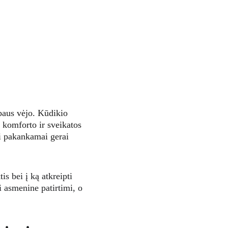
baus vėjo. Kūdikio 
 komforto ir sveikatos 
i pakankamai gerai 
s bei į ką atkreipti 
 asmenine patirtimi, o 