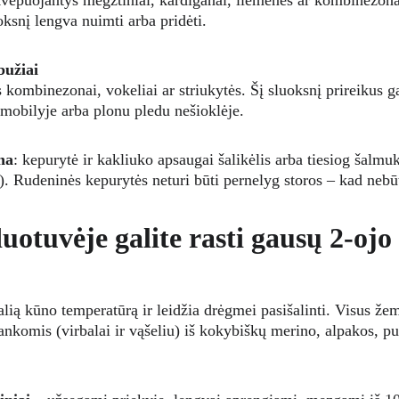
kvėpuojantys megztiniai, kardiganai, liemenės ar kombinezonai
ksnį lengva nuimti arba pridėti.
bužiai
 kombinezonai, vokeliai ar striukytės. Šį sluoksnį prireikus g
mobilyje arba plonu pledu nešioklėje.
na
: kepurytė ir kakliuko apsaugai šalikėlis arba tiesiog šalmu
u). Rudeninės kepurytės neturi būti pernelyg storos – kad nebū
otuvėje galite rasti gausų 2-ojo 
alią kūno temperatūrą ir leidžia drėgmei pasišalinti. Visus že
nkomis (virbalai ir vąšeliu) iš kokybiškų merino, alpakos, p