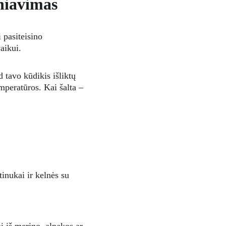
sniavimas
 pasiteisino 
vaikui.
d tavo kūdikis išliktų 
emperatūros. Kai šalta – 
inukai ir kelnės su 