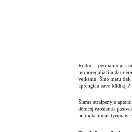
Ruduo – permainingas me
termoreguliacija dar nėr
veiksniu. Šiuo metu tiek
aprengiau savo kūdikį"?
Šiame straipsnyje aptarsi
dėmesį ruošiantis pasiva
ne moksliniais tyrimais.