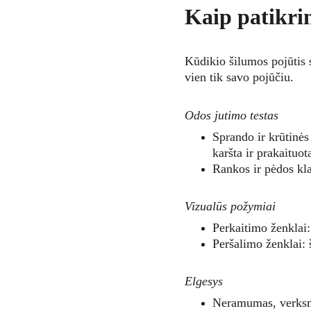
Kaip patikrin
Kūdikio šilumos pojūtis 
vien tik savo pojūčiu.
Odos jutimo testas
Sprando ir krūtinės 
karšta ir prakaituota
Rankos ir pėdos kla
Vizualūs požymiai
Perkaitimo ženklai:
Peršalimo ženklai: 
Elgesys
Neramumas, verksma