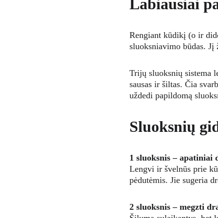
Labiausiai p
Rengiant kūdikį (o ir did
sluoksniavimo būdas. Jį ži
Trijų sluoksnių sistema l
sausas ir šiltas. Čia sva
uždedi papildomą sluoksnį
Sluoksnių gi
1 sluoksnis – apatiniai 
Lengvi ir švelnūs prie k
pėdutėmis. Jie sugeria d
2 sluoksnis – megzti dr