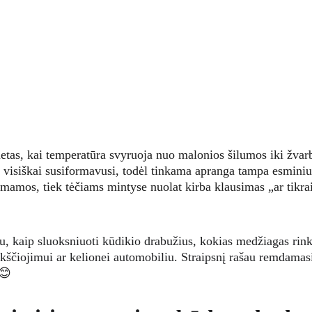
tas, kai temperatūra svyruoja nuo malonios šilumos iki žvar
a visiškai susiformavusi, todėl tinkama apranga tampa esminiu
 mamos, tiek tėčiams mintyse nuolat kirba klausimas „ar tikra
u, kaip sluoksniuoti kūdikio drabužius, kokias medžiagas rinkti
ikščiojimui ar kelionei automobiliu. Straipsnį rašau remdamasi
 😊