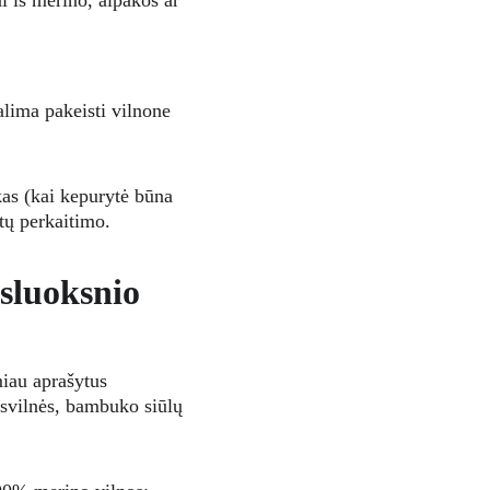
 iš merino, alpakos ar 
alima pakeisti vilnone 
kas (kai kepurytė būna 
tų perkaitimo.
sluoksnio 
miau aprašytus 
usvilnės, bambuko siūlų 