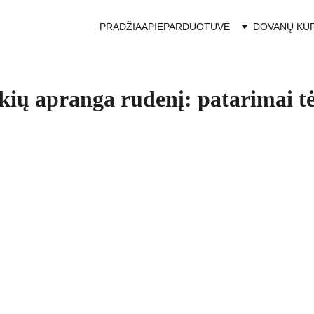
PRADŽIA
APIE
PARDUOTUVĖ
DOVANŲ KU
kių apranga rudenį: patarimai t