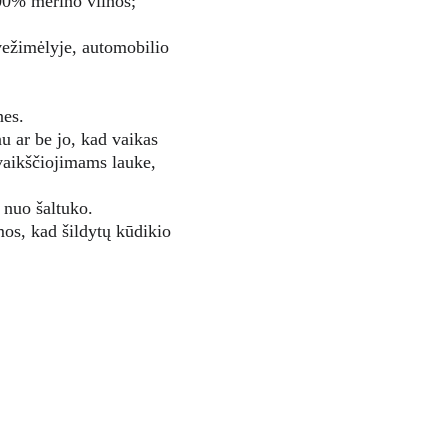
00% merino vilnos; 
vežimėlyje, automobilio 
nes.
u ar be jo, kad vaikas 
ivaikščiojimams lauke, 
 nuo šaltuko.
mos, kad šildytų kūdikio 