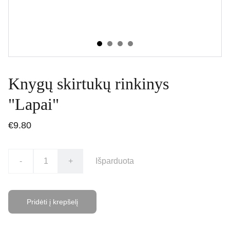
Knygų skirtukų rinkinys
"Lapai"
€9.80
-
+
Išparduota
Pridėti į krepšelį