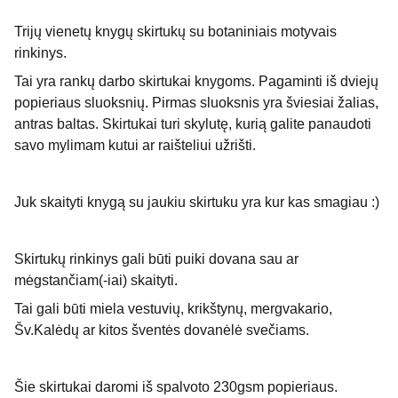
Trijų vienetų knygų skirtukų su botaniniais motyvais
rinkinys.
Tai yra rankų darbo skirtukai knygoms. Pagaminti iš dviejų
popieriaus sluoksnių. Pirmas sluoksnis yra šviesiai žalias,
antras baltas. Skirtukai turi skylutę, kurią galite panaudoti
savo mylimam kutui ar raišteliui užrišti.
Juk skaityti knygą su jaukiu skirtuku yra kur kas smagiau :)
Skirtukų rinkinys gali būti puiki dovana sau ar
mėgstančiam(-iai) skaityti.
Tai gali būti miela vestuvių, krikštynų, mergvakario,
Šv.Kalėdų ar kitos šventės dovanėlė svečiams.
Šie skirtukai daromi iš spalvoto 230gsm popieriaus.