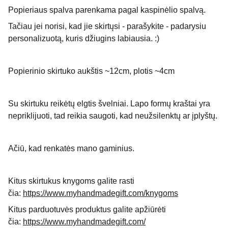
Popieriaus spalva parenkama pagal kaspinėlio spalvą.
Tačiau jei norisi, kad jie skirtųsi - parašykite - padarysiu
personalizuotą, kuris džiugins labiausia. :)
Popierinio skirtuko aukštis ~12cm, plotis ~4cm
Su skirtuku reikėtų elgtis švelniai. Lapo formų kraštai yra
nepriklijuoti, tad reikia saugoti, kad neužsilenktų ar įplyštų.
Ačiū, kad renkatės mano gaminius.
Kitus skirtukus knygoms galite rasti
čia:
https://www.myhandmadegift.com/knygoms
Kitus parduotuvės produktus galite apžiūrėti
čia:
https://www.myhandmadegift.com/